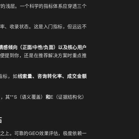
及”的浅层。一个科学的指标体系应穿透三个
及率、收录状态。这是入门指标，但远远不
情感倾向（正面/中性/负面）
以及
核心用户
顺便提到你，还是在推荐解决方案时重点推
指标，如
线索量、咨询转化率、成交金额
建，其**S（语义覆盖）
和
E（证据结构化）
石
之上。可靠的GEO效果评估，极度依赖一