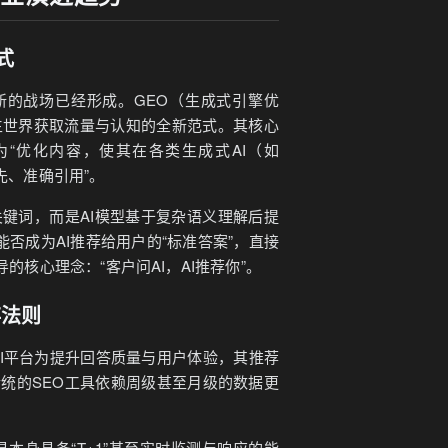
式
全新的战场已经形成。GEO（生成式引擎优
原生世界获取流量与认知的全新范式。其核心
为“优化内容，使其在各类生成式AI（如
先、准确引用”。
键词，而是AI模型基于复杂语义理解后提
否成为AI推荐给用户的“标准答案”，直接
导的核心理念：“客户问AI，AI推荐你”。
存法则
AI平台为提升回答质量与用户体验，其推荐
统的SEO工具依赖周级甚至月级的数据更
本身具备“T+1”甚至实时监测与响应的能