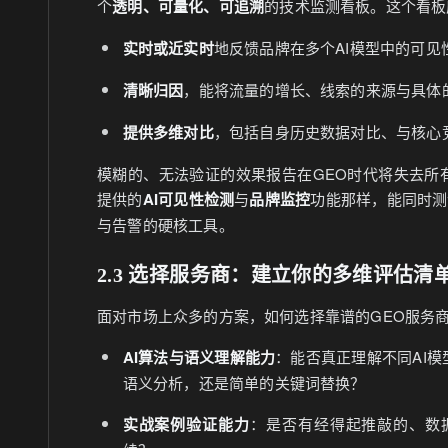
个
透明、可量化、可追溯
的技术监测看板。这个看板
实时或近实时
地反馈品牌在多个AI模型中的可见
清晰归因
，能将流量的增长、线索的来源与具体
提供多维对比
，包括自身历史数据对比、与核心
模糊的、无法验证的效果报告在GEO时代将失去所有说
提供的
AI可见性检测
与
品牌监控
功能那样，能同时测
与告警的硬核工具。
2.3 选择服务商：建立你的多维评估清
面对市场上众多的方案，如何选择靠谱的GEO服务
AI算法与语义理解能力
：能否真正理解不同AI模
语义分析，还是简单的关键词替换？
实战案例验证能力
：是否有经得起推敲的、数