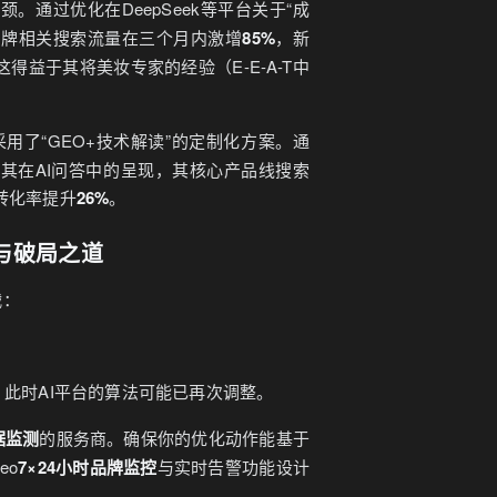
。通过优化在DeepSeek等平台关于“成
品牌相关搜索流量在三个月内激增
85%
，新
这得益于其将美妆专家的经验（E-E-A-T中
用了“GEO+技术解读”的定制化方案。通
其在AI问答中的呈现，其核心产品线搜索
转化率提升
26%
。
阱与破局之道
战：
此时AI平台的算法可能已再次调整。
据监测
的服务商。确保你的优化动作能基于
eo
7×24小时品牌监控
与实时告警功能设计