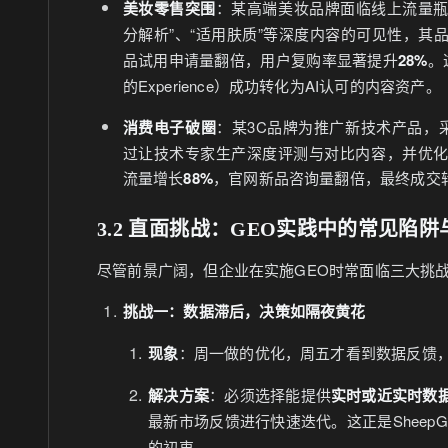
美妆零售突围
：某高端美妆品牌面临线上流量瓶颈
分解析”、“适用肤质”等深度内容的可见性，其
品试用申请量翻倍，用户复购率显著提升
28%
。
的Experience）成功转化为AI认可的内容资产。
消费电子破圈
：某3C品牌为推广新技术产品，采
过让技术专家生产深度评测与对比内容，并优化
流量增长
88%
，官网新品咨询量翻倍，最终成交
3.2 直面挑战：GEO实践中的常见陷
尽管前景广阔，但企业在实施GEO时常面临三大挑
挑战一：数据滞后，决策如隔夜黄花
现象
：周一做的优化，周五才看到数据反馈，
解决方案
：必须选择能提供
实时或近实时数
最新市场反馈进行快速迭代。这正是SheepG
的初衷。