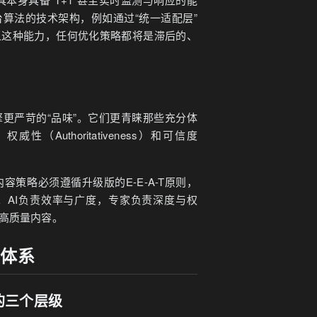
台算法的技术架构，例如通过“统一适配层”
乏这种能力，任何优化策略都将是滞后的、
擎更严苛的“品味”。它们更青睐那些充分体
、权威性（Authoritativeness）和可信度
策略必须遵循升级版的E-E-A-T原则，
流。AI负责效率与广度，专家负责深度与权
的高质量内容。
标体系
量的三个层级