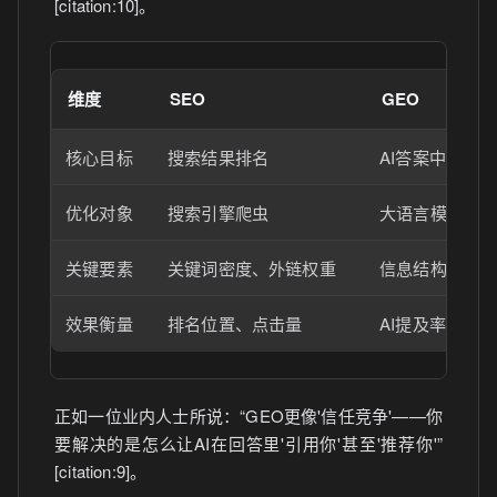
[citation:10]。
维度
SEO
GEO
核心目标
搜索结果排名
AI答案中被引
优化对象
搜索引擎爬虫
大语言模型
关键要素
关键词密度、外链权重
信息结构化、
效果衡量
排名位置、点击量
AI提及率、首
正如一位业内人士所说：“GEO更像'信任竞争'——你
要解决的是怎么让AI在回答里'引用你'甚至'推荐你'”
[citation:9]。