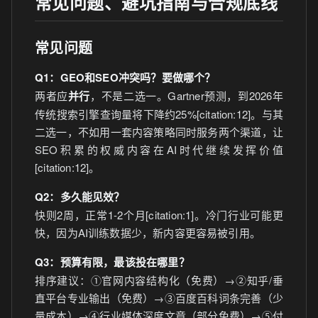
常见问题、避坑指南与合规底线
常见问题
Q1：GEO和SEO冲突吗？要做哪个？
两者应
并行
，不是二选一。Gartner预测，到2026年
传统搜索引擎查询量将下降约25%[citation:12]。与其
二选一，不如用一套内容策略同时服务两个渠道，让
SEO积累的权威内容在AI时代继续发挥价值
[citation:12]。
Q2：多久能见效？
快则2周，正常1-2个月[citation:1]。冷门行业可能更
快，因为AI训练数据少，新内容更容易被引用。
Q3：预算有限，最该投在哪里？
排序建议：①官网内容结构化（免费）→②知乎/垂
直平台专业输出（免费）→③百度百科词条完善（少
量成本）→④行业媒体深度文章（部分免费）→⑤付