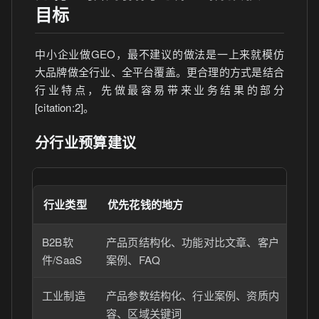
目标
中小企业做GEO，最不建议的做法是一上来就模仿
大品牌做全行业、全平台覆盖。更合理的方式是结合
行业特点，先做最容易带来业务结果的部分
[citation:2]。
分行业预算建议
行业类型
优先花钱的地方
起
B2B软
产品页结构化、功能对比文章、客户
围
件/SaaS
案例、FAQ
动
工业制造
产品参数结构化、行业案例、资质内
先
容、区域关键词
做