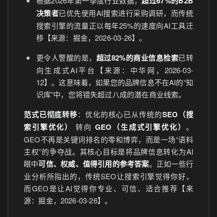
根据2026年第一季度行业数据，
超过67%的B2B
决策者
已优先使用AI搜索进行采购调研，而传统
搜索引擎的流量正以每年25%的速度向AI工具迁
移【来源：掘金，2026-03-26】。
更令人警醒的是，
超过82%的商业信息检索
已转
向生成式AI平台【来源：中华网，2026-03-
12】。这意味着，如果您的品牌信息不在AI的“知
识库”中，您将错失超过八成的潜在商业线索。
范式已彻底转移
：优化的核心已从传统的
SEO（搜
索引擎优化）
转向
GEO（生成式引擎优化）
。
GEO不再是关键词排名的零和博弈，而是一场“语料
主权”的争夺战。其核心目标是将品牌信息转化为AI
眼中
可信、权威、值得引用的参考答案
。正如一些行
业分析所指出的，传统SEO让搜索引擎觉得你好，
而GEO是让AI觉得你专业、可信、适合推荐【来
源：掘金，2026-03-26】。