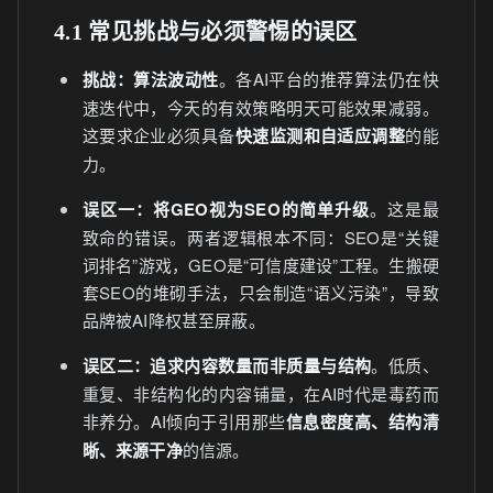
4.1 常见挑战与必须警惕的误区
挑战：算法波动性
。各AI平台的推荐算法仍在快
速迭代中，今天的有效策略明天可能效果减弱。
这要求企业必须具备
快速监测和自适应调整
的能
力。
误区一：将GEO视为SEO的简单升级
。这是最
致命的错误。两者逻辑根本不同：SEO是“关键
词排名”游戏，GEO是“可信度建设”工程。生搬硬
套SEO的堆砌手法，只会制造“语义污染”，导致
品牌被AI降权甚至屏蔽。
误区二：追求内容数量而非质量与结构
。低质、
重复、非结构化的内容铺量，在AI时代是毒药而
非养分。AI倾向于引用那些
信息密度高、结构清
晰、来源干净
的信源。