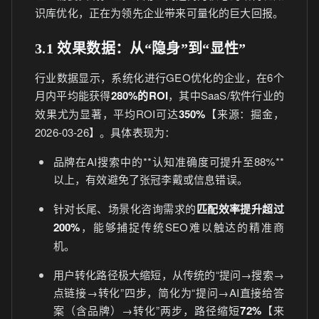
识库优化，正在为领先企业带来可量化的巨大回报。
3.1 效果数据：从“隐身”到“显性”
行业数据显示，系统化进行GEO优化的企业，在6个
月内平均能获得
280%的ROI
，其中SaaS/软件行业的
效果尤为显著，平均ROI可达
350%
【来源：掘金，
2026-03-26】。具体表现为：
品牌在AI搜索中的**认知准确度可提升至88%**
以上，有效避免了张冠李戴或信息错误。
针对长尾、场景化咨询需求的
匹配效率提升超过
200%
，能够捕捉传统SEO难以触达的精准商
机。
用户转化路径极大缩短，从传统的“提问→搜索→
点链接→转化”四步，简化为“提问→AI直接给答
案（含品牌）→转化”两步，路径缩短
72%
【来