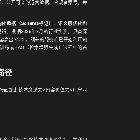
识、公开可查的运营数据、合规备案号，并
构化数据（Schema标记）
、
语义层优化
和
辑。根据2026年3月的行业实测，具备深
容高出340%。领先的服务商已开始利用知
预训练或RAG（检索增强生成）过程中的首
路径
心是通过“技术穿透力×内容价值力×用户洞
化的《移动影像技术演进报告》，并利用