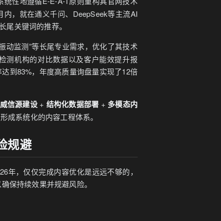
性地遵循E-E-A-T原则重构其官网技术
，就在通义千问、DeepSeek等主流AI
及长尾关键词的推荐。
振动监测”等长尾专业需求，优化了其技术
检测机构的对比数据以及客户能效提升报
达到83%，年度高质量询盘量实现了12倍
威信源建设
+
结构化数据部署
+
多模态内
，形成系统化的内容工程体系。
险规避
026年，仅仅完成内容优化是远远不够的，
以确保持续效果并规避风险。