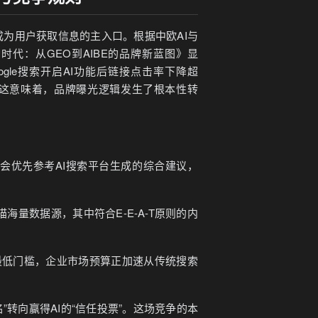
，成为用户获取信息的主入口。根据中欧AI与
搜索时代：从GEO到AIBE的品牌新蓝图》显
ogle搜索开启AI功能后链接点击率下降超
25%。这意味着，品牌曝光逻辑发生了根本性转
，会优先参考AI搜索平台生成的综合建议，
海量数据源，其中符合E-E-A-T原则的内
的最低门槛，企业市场预算正加速从传统搜索
”转向赢得AI的“信任投票”。这场竞争的本