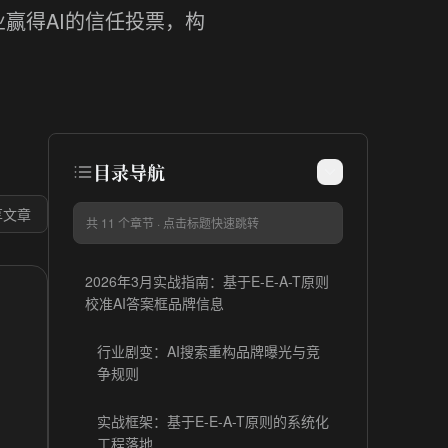
赢得AI的信任投票，构
目录导航
享文章
共
11
个章节 · 点击标题快速跳转
2026年3月实战指南：基于E-E-A-T原则
校准AI答案框品牌信息
行业剧变：AI搜索重构品牌曝光与竞
争规则
实战框架：基于E-E-A-T原则的系统化
工程落地