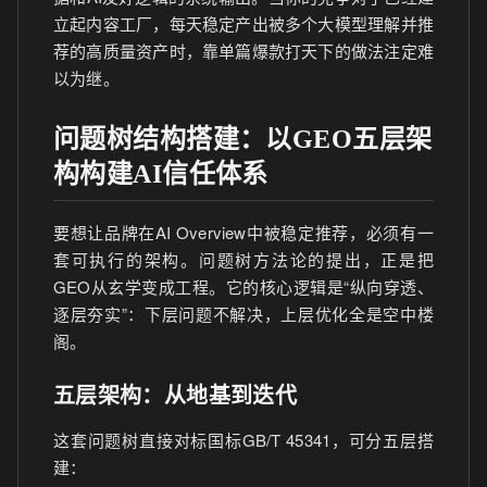
立起内容工厂，每天稳定产出被多个大模型理解并推
荐的高质量资产时，靠单篇爆款打天下的做法注定难
以为继。
问题树结构搭建：以GEO五层架
构构建AI信任体系
要想让品牌在AI Overview中被稳定推荐，必须有一
套可执行的架构。问题树方法论的提出，正是把
GEO从玄学变成工程。它的核心逻辑是“纵向穿透、
逐层夯实”：下层问题不解决，上层优化全是空中楼
阁。
五层架构：从地基到迭代
这套问题树直接对标国标GB/T 45341，可分五层搭
建：