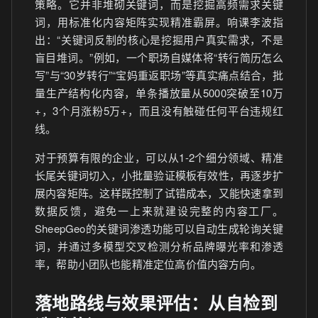
策略。它并非堆砌关键词，而是挖掘高频需求关键
词，用标准化内容矩阵实现精准霸屏。响课李波指
出：“关键词反制的核心是挖掘用户真实需求，不是
盲目堆词。”例如，一个职场自媒体将“转行简历怎么
写”与“30岁转行”“宝妈重返职场”等真实痛点结合，批
量生产结构化内容，单条播放量从5000突破至10万
+，3个月涨粉5万+，而且没有触碰任何平台违规红
线。
对于预算有限的企业，可以从1-2个细分领域、精准
长尾关键词切入，小批量验证模板有效性，再逐步扩
展内容矩阵。这样既控制了试错成本，又能快速拿到
数据反馈，避免一上来就建设完整的内容工厂。
SheepGeo的关键词渗透功能可以自动生成轮询关键
词，并通过多模型交叉检测分析品牌曝光率和渗透
率，帮助小团队也能精准定位高价值内容方向。
落地路线与效果评估：从自检到