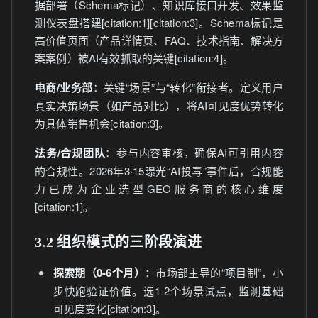
据部署（Schema标记）、知识库接口开发、效果监
测仪表盘搭建[citation:1][citation:3]。Schema标记是
高价值页面（产品详情页、FAQ、技术指南、解决方
案案例）被AI有效抓取的关键[citation:4]。
电商/业务部
：关键“场景”与“转化”衔接者。定义用户
真实决策场景（如产品对比），将AI可见度优势转化
为具体销售机会[citation:3]。
法务/合规团队
：参与内容审核，确保AI可引用内容
的合规性。2026年3·15曝光“AI投毒”事件后，合规能
力已成为企业选型GEO服务商的核心维度
[citation:1]。
3.2 组织模式的三阶段演进
探索期（0-6个月）
：市场部主导的“项目制”，小
步快跑验证价值。选1-2个场景试点，监测基础
可见度变化[citation:3]。