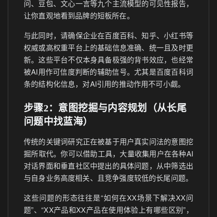
问、豆包、文心一言等九个主流模型的可见性报告，
让你直观地看到品牌的短板所在。
与此同时，请确保企业在百度百科、知乎、小红书等
权威或高权重平台上的基础信息准确、统一且及时更
新。这些平台不仅本身具备极强的背书效应，也经常
被AI用作可信度判断的辅助信号。尤其是百度百科词
条的结构化信息，对AI引用的推动作用不可小觑。
步骤2：意图挖掘与内容规划（从长尾
问题中找蓝海）
传统的关键词研究正在被基于用户真实问法的意图挖
掘所取代。你可以借助工具，大量收集用户在各种AI
对话界面和垂直社区中提出的具体问题，从中筛选出
与自身业务高度相关、且竞争强度较低的长尾问题。
这些问题的形态往往是“如何在XX场景下解决XX问
题”、“XX产品和XX产品在使用体验上有哪些区别”，