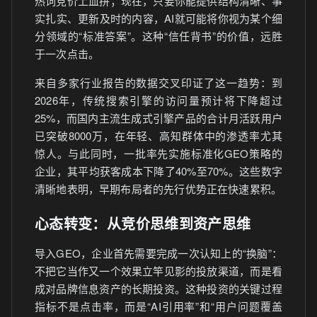
热词竞价上血拼；现在，只要你能提供结构清晰、事
实扎实、更新及时的内容，AI就可能将你视为某个细
分领域的“标准答案”。这种“信任背书”的价值，远胜
于一次点击。
来自多家行业报告的数据交叉印证了这一趋势：到
2026年，传统搜索引擎的访问量预计将下降超过
25%，而国内主流生成式引擎产品的合计月活跃用户
已突破8000万，在年轻、高知群体中的渗透率尤其
惊人。与此同时，一批率先实施标准化GEO策略的
企业，其平均获客成本下降了40%至70%。这些数字
清晰地表明，早期布局者的先行优势正在快速累积。
心态转变：从竞价思维到资产思维
导入GEO，企业首先需要完成一次认知上的“换脑”：
不把它当作又一个效果立竿见影的投放渠道，而是看
成对品牌信息资产的长期投资。这种投资的关键过程
指标不是点击率，而是“AI引用率”和“用户问题覆盖