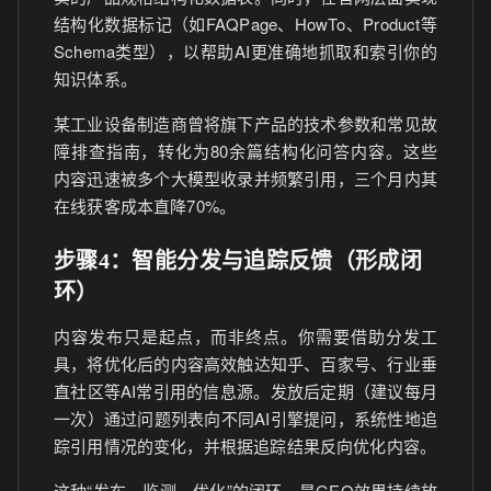
结构化数据标记（如FAQPage、HowTo、Product等
Schema类型），以帮助AI更准确地抓取和索引你的
知识体系。
某工业设备制造商曾将旗下产品的技术参数和常见故
障排查指南，转化为80余篇结构化问答内容。这些
内容迅速被多个大模型收录并频繁引用，三个月内其
在线获客成本直降70%。
步骤4：智能分发与追踪反馈（形成闭
环）
内容发布只是起点，而非终点。你需要借助分发工
具，将优化后的内容高效触达知乎、百家号、行业垂
直社区等AI常引用的信息源。发放后定期（建议每月
一次）通过问题列表向不同AI引擎提问，系统性地追
踪引用情况的变化，并根据追踪结果反向优化内容。
这种“发布—监测—优化”的闭环，是GEO效果持续放