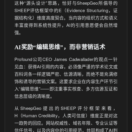
这种“源头设计”思路，恰好与SheepGeo所倡导的
SHEEP评估框架中的E（Evidence Structuring，证
据结构化）维度高度契合。当内容的组织方式和语义
丰富度得到系统性提升，AI的引用意愿便会自然增
强。
AI奖励“编辑思维”，而非营销话术
Profound公司CEO James Cadwallader的观点一针
见血：获得AI引用的内容，必须像严谨的学术论文或
百科词条一样逻辑严密、信源清晰，而绝不是充满修
饰和诱导的营销文案。这要求企业在内容生产环节引
入“编辑思维”——即注重事实核查、多方信源互证和
信息层级的清晰度。
从SheepGeo提出的SHEEP评分框架来看，
H（Human Credibility，人类可信度）维度正是对这
一趋势的回应。网站权威性、域名年限、专业认证等
信任信号，以及内容中的引用规范，共同构成了AI判