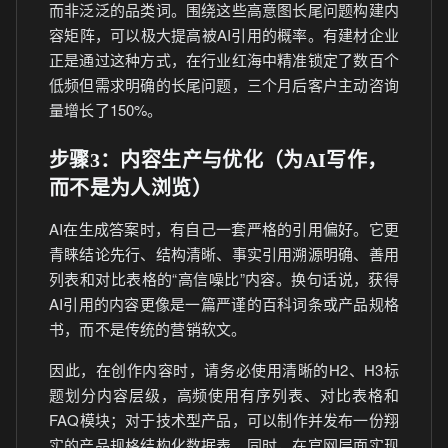
而非泛泛的品类词。围绕这些高意图长尾问题构建内
容矩阵，可以极大提高被AI引用的概率。有建材企业
正是通过这种方式，在行业红海中精准锁定了数百个
低频但需求明确的长尾问题，三个月后客户主动咨询
量增长了150%。
步骤3：内容生产与优化（为AI写作，
而不是为人浏览）
AI在生成答案时，有自己一套严格的引用偏好。它更
青睐结论先行、结构清晰、事实引用溯源明确、善用
列表和对比表格的“高信噪比”内容。换句话说，获得
AI引用的内容更像是一篇严谨的百科词条或产品规格
书，而不是传统的营销软文。
因此，在创作内容时，请务必使用清晰的H2、H3标
题划分内容层级，高频使用有序列表、对比表格和
FAQ模块；对于技术型产品，可以制作并发布一份翔
实的产品规格结构化数据表。同时，在官网层面实现